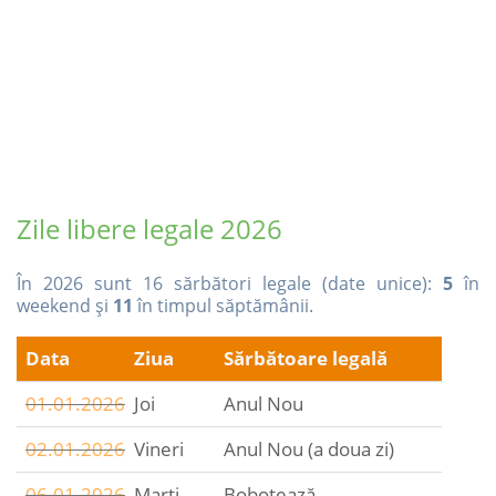
Zile libere legale 2026
În 2026 sunt 16 sărbători legale (date unice):
5
în
weekend și
11
în timpul săptămânii.
Data
Ziua
Sărbătoare legală
01.01.2026
Joi
Anul Nou
02.01.2026
Vineri
Anul Nou (a doua zi)
06.01.2026
Marți
Bobotează