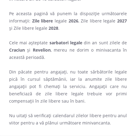
Pe aceasta pagină vă punem la dispoziție următoarele
informații:
Zile libere
legale
2026
, Zile libere legale
2027
și Zile libere legale
2028
.
Cele mai așteptate
sarbatori legale
din an sunt zilele de
Craciun
și
Revelion
, mereu ne dorim o minivacanta în
această perioadă.
Din păcate pentru angajați, nu toate sărbătorile legale
pică în cursul săptămânii, iar la anumite zile libere
angajații pot fi chemați la serviciu. Angajații care nu
beneficiază de zile libere legale trebuie vor primi
compensații în zile libere sau în bani.
Nu uitați să verificați calendarul zilelor libere pentru anul
viitor pentru a vă plănui următoare minivancanta.