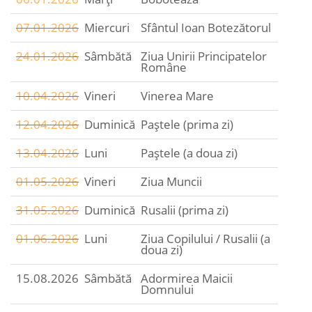
07.01.2026
Miercuri
Sfântul Ioan Botezătorul
24.01.2026
Sâmbătă
Ziua Unirii Principatelor
Române
10.04.2026
Vineri
Vinerea Mare
12.04.2026
Duminică
Paștele (prima zi)
13.04.2026
Luni
Paștele (a doua zi)
01.05.2026
Vineri
Ziua Muncii
31.05.2026
Duminică
Rusalii (prima zi)
01.06.2026
Luni
Ziua Copilului / Rusalii (a
doua zi)
15.08.2026
Sâmbătă
Adormirea Maicii
Domnului